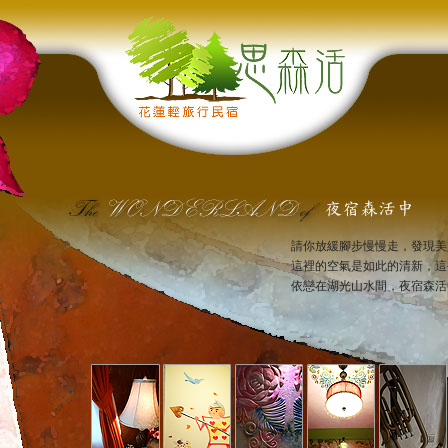
請你放緩腳步慢慢走，發現美
這裡的空氣是如此的清新，這
依戀在湖光山水間，夜宿森活