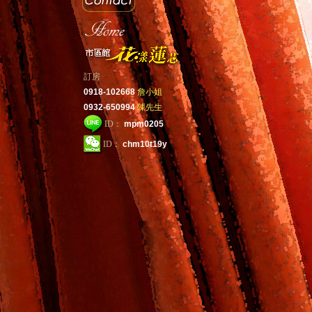
訂房
0918-102668
詹小姐
0932-650994
陳先生
ID：
mpm0205
ID：
chm10t19y